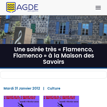
Panneau de gestion des cookies
Aller au contenu principal
Ouvrir
Une soirée très « Flamenco,
Flamenco » à la Maison des
Savoirs
Mardi 31 Janvier 2012
|
Culture