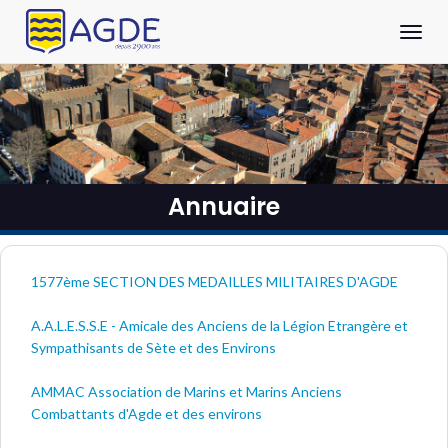
Panneau de gestion des cookies
Aller au contenu principal
Ouvrir
Annuaire
1577ème SECTION DES MEDAILLES MILITAIRES D'AGDE
A.A.L.E.S.S.E - Amicale des Anciens de la Légion Etrangère et
Sympathisants de Sète et des Environs
AMMAC Association de Marins et Marins Anciens
Combattants d'Agde et des environs