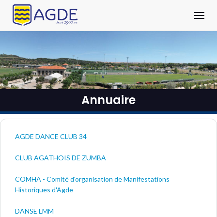
Panneau de gestion des cookies
Aller au contenu principal
Ouvrir
Annuaire
AGDE DANCE CLUB 34
CLUB AGATHOIS DE ZUMBA
COMHA - Comité d'organisation de Manifestations
Historiques d'Agde
DANSE LMM