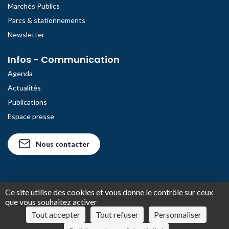
Marchés Publics
Parcs & stationnements
Newsletter
Infos - Communication
Agenda
Actualités
Publications
Espace presse
Nous contacter
Ce site utilise des cookies et vous donne le contrôle sur ceux
© 2026 Site Officiel de la Ville d'Agde
que vous souhaitez activer
Tout accepter
Tout refuser
Personnaliser
Plan du site
Mentions légales
Politique de confidentialité